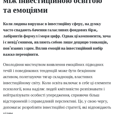
між інвестиційною освітою
та емоціями
Коли людина вирушає в інвестиційну сферу, на думку
часто спадають бачення галасливих фондових бірж,
лабіринтів формул і моря цифр. Однак ці компоненти, хоча
і є невід'ємними, являють собою лише дещицю тонкощів,
пов'язаних з цим. Вплив емоцій на інвестиційний вибір
важко переоцінити.
Оволодіння мистецтвом виявлення емоційних підводних
течій і поведінкових тенденцій може бути безцінним
активом, полегшуючи тягар складнощів, властивих
інвестиційному світу. Коли освіта включає в себе ці елементи
психології, вона наділяє людей кмітливістю розпізнавати і
нейтралізувати особисті упередження, сприяючи більш
відстороненій і справедливій перспективі. Це, у свою чергу,
допомагає розробляти інвестиційні стратегії, які відповідають
цілям.