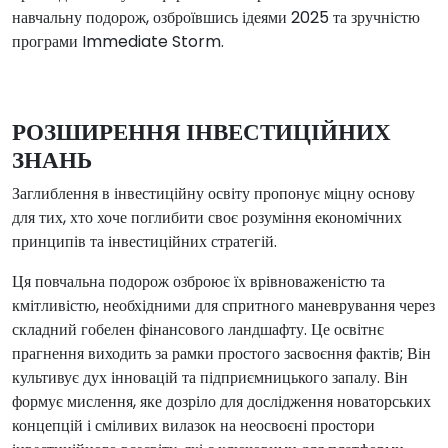
навчальну подорож, озброївшись ідеями 2025 та зручністю
програми Immediate Storm.
РОЗШИРЕННЯ ІНВЕСТИЦІЙНИХ
ЗНАНЬ
Заглиблення в інвестиційну освіту пропонує міцну основу
для тих, хто хоче поглибити своє розуміння економічних
принципів та інвестиційних стратегій.
Ця повчальна подорож озброює їх врівноваженістю та
кмітливістю, необхідними для спритного маневрування через
складний гобелен фінансового ландшафту. Це освітнє
прагнення виходить за рамки простого засвоєння фактів; Він
культивує дух інновацій та підприємницького запалу. Він
формує мислення, яке дозріло для дослідження новаторських
концепцій і сміливих вилазок на неосвоєні простори