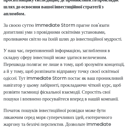
шлях до освоєння вашої інвестиційної стратегії з
апломбом.
За своєю суттю Immediate Storm прагне пов'язати
допитливі уми з провідними освітніми установами,
проливаючи світло на їхній шлях до інвестиційної мудрості.
У наш час, переповнений інформацією, заглиблення в
складну сферу інвестицій може здатися величезним.
Перешкода полягає не лише в тому, щоб зрозуміти концепції,
а й у тому, щоб розпізнати відправну точку своєї освітньої
одіссеї. Тут Immediate Storm постає як ваш проникливий
навігатор у цьому лабіринті, прокладаючи чіткий курс, щоб
розвіяти таємниці фіскальної взаємодії. Спростіть свої
пошуки і впевнено просувайтеся вперед в нашій компанії.
Початок пошуків інвестиційної розвідки може бути
лякаючим серед моря суперечливих ідей, езотеричного
жаргону та безлічі перспектив. Дозвольте Immediate