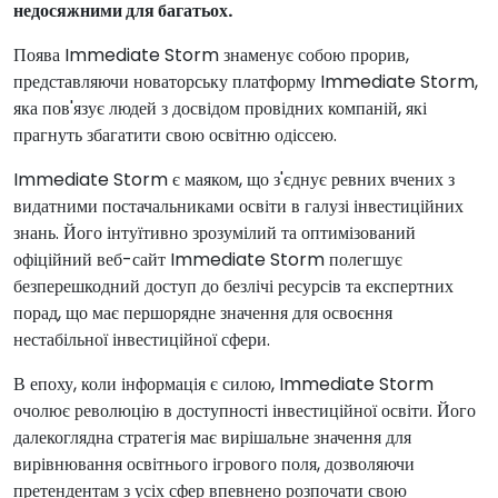
недосяжними для багатьох.
Поява Immediate Storm знаменує собою прорив,
представляючи новаторську платформу Immediate Storm,
яка пов'язує людей з досвідом провідних компаній, які
прагнуть збагатити свою освітню одіссею.
Immediate Storm є маяком, що з'єднує ревних вчених з
видатними постачальниками освіти в галузі інвестиційних
знань. Його інтуїтивно зрозумілий та оптимізований
офіційний веб-сайт Immediate Storm полегшує
безперешкодний доступ до безлічі ресурсів та експертних
порад, що має першорядне значення для освоєння
нестабільної інвестиційної сфери.
В епоху, коли інформація є силою, Immediate Storm
очолює революцію в доступності інвестиційної освіти. Його
далекоглядна стратегія має вирішальне значення для
вирівнювання освітнього ігрового поля, дозволяючи
претендентам з усіх сфер впевнено розпочати свою