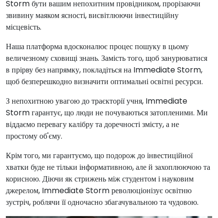
Storm бути вашим непохитним провідником, прорізаючи
звивину маяком ясності, висвітлюючи інвестиційну
місцевість.
Наша платформа вдосконалює процес пошуку в цьому
величезному сховищі знань. Замість того, щоб занурюватися
в прірву без напрямку, покладіться на Immediate Storm,
щоб безперешкодно визначити оптимальні освітні ресурси.
З непохитною увагою до траєкторії учня, Immediate
Storm гарантує, що люди не почуваються затопленими. Ми
віддаємо перевагу калібру та доречності змісту, а не
простому об'єму.
Крім того, ми гарантуємо, що подорож до інвестиційної
хватки буде не тільки інформативною, але й захоплюючою та
корисною. Діючи як стрижень між студентом і науковим
джерелом, Immediate Storm революціонізує освітню
зустріч, роблячи її одночасно збагачувальною та чудовою.