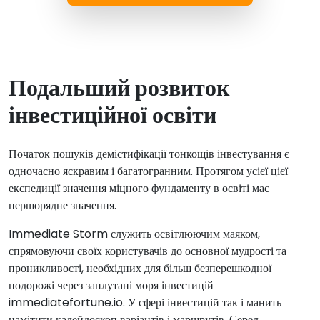
Подальший розвиток
інвестиційної освіти
Початок пошуків демістифікації тонкощів інвестування є
одночасно яскравим і багатогранним. Протягом усієї цієї
експедиції значення міцного фундаменту в освіті має
першорядне значення.
Immediate Storm служить освітлюючим маяком,
спрямовуючи своїх користувачів до основної мудрості та
проникливості, необхідних для більш безперешкодної
подорожі через заплутані моря інвестицій
immediatefortune.io. У сфері інвестицій так і манить
намітити калейдоскоп варіантів і маршрутів. Серед