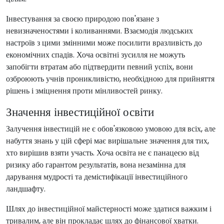
Інвестування за своєю природою пов'язане з
невизначеностями і коливаннями. Взаємодія людських
настроїв з цими змінними може посилити вразливість до
економічних спадів. Хоча освітні зусилля не можуть
запобігти втратам або підтвердити певний успіх, вони
озброюють учнів проникливістю, необхідною для прийняття
рішень і зміцнення проти мінливостей ринку.
Значення інвестиційної освіти
Залучення інвестицій не є обов'язковою умовою для всіх, але
набуття знань у цій сфері має вирішальне значення для тих,
хто вирішив взяти участь. Хоча освіта не є панацеєю від
ризику або гарантом результатів, вона незамінна для
дарування мудрості та демістифікації інвестиційного
ландшафту.
Шлях до інвестиційної майстерності може здатися важким і
тривалим, але він прокладає шлях до фінансової хватки.