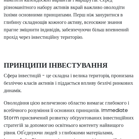
різноманітного набору активів вкрай важливо оволодіти
їхніми основними принципами. Перш ніж зануритися в
глибину складнощів кожного активу, всеосяжне знання
прагне зміцнити індивідів, забезпечуючи більш впевнений
прохід через інвестиційну територію.
ПРИНЦИПИ ІНВЕСТУВАННЯ
Сфера інвестицій - це складна і велика територія, пронизана
безліччю класів активів і піддається впливу безлічі ринкових
динамік.
Оволодіння цією величезною областю вимагає глибокого і
всебічного розуміння її основних принципів. Immediate
Storm присвячений розвитку обґрунтованих інвестиційних
стратегій за допомогою освітнього контенту найвищого
рівня. Об'єднуючи людей з глибокими матеріалами,