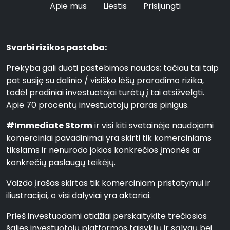
Apie mus
Liestis
Prisijungti
Svarbi rizikos pastaba:
Prekyba gali duoti pastebimos naudos; tačiau tai taip
pat susiję su dalinio / visiško lėšų praradimo rizika,
todėl pradiniai investuotojai turėtų į tai atsižvelgti.
Apie 70 procentų investuotojų praras pinigus.
#Immediate Storm
ir visi kiti svetainėje naudojami
komerciniai pavadinimai yra skirti tik komerciniams
tikslams ir nenurodo jokios konkrečios įmonės ar
konkrečių paslaugų teikėjų.
Vaizdo įrašas skirtas tik komerciniam pristatymui ir
iliustracijai, o visi dalyviai yra aktoriai.
Prieš investuodami atidžiai perskaitykite trečiosios
šalies investuotojų platformos taisyklių ir sąlygų bei