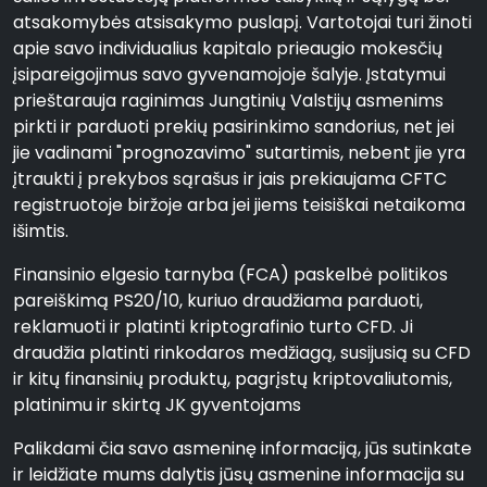
atsakomybės atsisakymo puslapį. Vartotojai turi žinoti
apie savo individualius kapitalo prieaugio mokesčių
įsipareigojimus savo gyvenamojoje šalyje. Įstatymui
prieštarauja raginimas Jungtinių Valstijų asmenims
pirkti ir parduoti prekių pasirinkimo sandorius, net jei
jie vadinami "prognozavimo" sutartimis, nebent jie yra
įtraukti į prekybos sąrašus ir jais prekiaujama CFTC
registruotoje biržoje arba jei jiems teisiškai netaikoma
išimtis.
Finansinio elgesio tarnyba (FCA) paskelbė politikos
pareiškimą PS20/10, kuriuo draudžiama parduoti,
reklamuoti ir platinti kriptografinio turto CFD. Ji
draudžia platinti rinkodaros medžiagą, susijusią su CFD
ir kitų finansinių produktų, pagrįstų kriptovaliutomis,
platinimu ir skirtą JK gyventojams
Palikdami čia savo asmeninę informaciją, jūs sutinkate
ir leidžiate mums dalytis jūsų asmenine informacija su