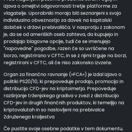
izjava o omejitvi odgovornosti tretje platforme za
vlagatelje. Uporabniki morajo biti seznanjeni s svojo
individualno obveznostjo za davek na kapitalski
dobiček v državi prebivališča. V nasprotju z zakonom
je, da se od ameriških oseb zahteva, da kupujejo in
prodajajo blagovne opcije, tudi če se imenujejo
"napovedne" pogodbe, razen če so uvrščene na
borzo, registrirano v CFTC, in se z njimi trguje na borzi,
registrirani v CFTC, ali če niso zakonsko izvzete.
Organ za finančno ravnanje (»FCA«) je izdal izjavo o
politiki PS20/10, ki prepoveduje prodajo, promocijo in
distribucijo CFD-jev na kriptoimetja. Prepoveduje
razširjanje trženjskega gradiva v zvezi z distribucijo
CFD-jev in drugih finančnih produktov, ki temeljijo na
kriptovalutah in so naslovljeni na prebivalce
Združenega kraljestva
Če pustite svoje osebne podatke v tem dokumentu,