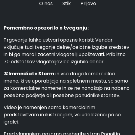
O nas
Stik
Prijavo
Pomembno opozorilo o tveganju:
Trgovanje lahko ustvari opazne koristi; Vendar
vključuje tudi tveganje delne/celotne izgube sredstev
in bi ga morali začetni vlagatelji upoštevati. Približno
70 odstotkov vlagateljev bo izgubilo denar.
#Immediate Storm
in vsa druga komercialna
imena, ki se uporabljajo na spletnem mestu, so samo
za komercialne namene in se ne nanašajo na nobeno
posebno podjetje ali posebne ponudnike storitev.
Video je namenjen samo komercialnim
predstavitvam in ilustracijam, vsi udeleženci pa so
igralci.
Pred vlaganjem pozorno preberite stran Pogoji in