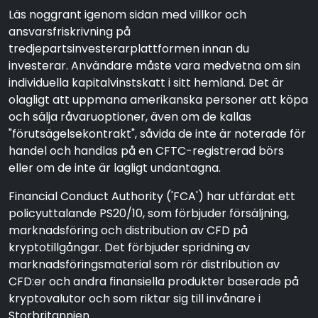
Läs noggrant igenom sidan med villkor och
ansvarsfriskrivning på
tredjepartsinvesterarplattformen innan du
investerar. Användare måste vara medvetna om sin
individuella kapitalvinstskatt i sitt hemland. Det är
olagligt att uppmana amerikanska personer att köpa
och sälja råvaruoptioner, även om de kallas
"förutsägelsekontrakt", såvida de inte är noterade för
handel och handlas på en CFTC-registrerad börs
eller om de inte är lagligt undantagna.
Financial Conduct Authority ('FCA') har utfärdat ett
policyuttalande PS20/10, som förbjuder försäljning,
marknadsföring och distribution av CFD på
kryptotillgångar. Det förbjuder spridning av
marknadsföringsmaterial som rör distribution av
CFD:er och andra finansiella produkter baserade på
kryptovalutor och som riktar sig till invånare i
Storbritannien