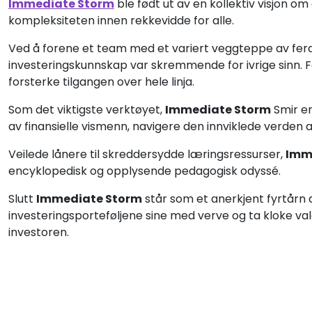
Immediate Storm
ble født ut av en kollektiv visjon om
kompleksiteten innen rekkevidde for alle.
Ved å forene et team med et variert veggteppe av ferdig
investeringskunnskap var skremmende for ivrige sinn. Fo
forsterke tilgangen over hele linja.
Som det viktigste verktøyet,
Immediate Storm
Smir en
av finansielle vismenn, navigere den innviklede verden a
Veilede lånere til skreddersydde læringsressurser,
Imm
encyklopedisk og opplysende pedagogisk odyssé.
Slutt
Immediate Storm
står som et anerkjent fyrtårn a
investeringsporteføljene sine med verve og ta kloke va
investoren.