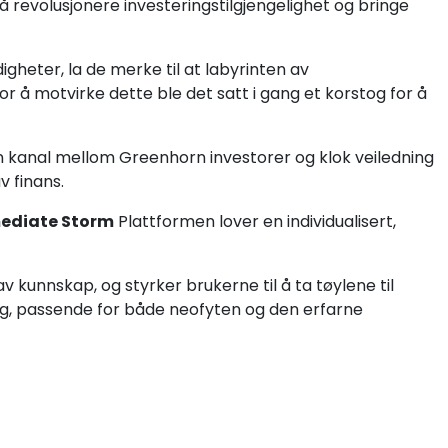
 å revolusjonere investeringstilgjengelighet og bringe
heter, la de merke til at labyrinten av
r å motvirke dette ble det satt i gang et korstog for å
 kanal mellom Greenhorn investorer og klok veiledning
v finans.
ediate Storm
Plattformen lover en individualisert,
v kunnskap, og styrker brukerne til å ta tøylene til
lg, passende for både neofyten og den erfarne