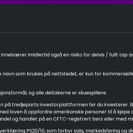
nebærer imidlertid også en risiko for delvis / fullt tap a
navn som brukes på nettstedet, er kun for kommersielle f
jonsformål, og alle deltakerne er skuespillere.
n på tredjeparts investorplattformen før du investerer. B
id med loven å oppfordre amerikanske personer til å kjøpe 
ndel og handlet på en CFTC-registrert børs eller med min
cyerklæring PS20/10, som forbyr salg, markedsføring og d