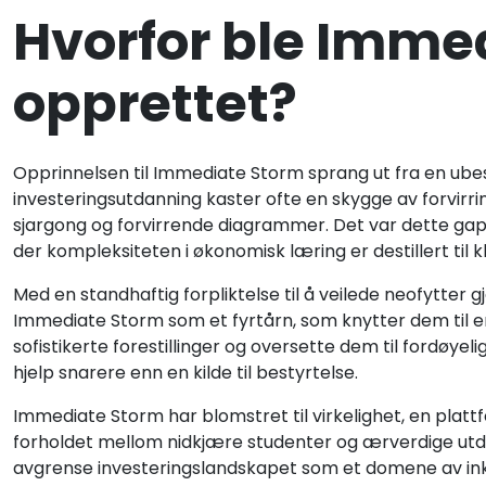
Hvorfor ble Imme
opprettet?
Opprinnelsen til Immediate Storm sprang ut fra en ubes
investeringsutdanning kaster ofte en skygge av forvirring
sjargong og forvirrende diagrammer. Det var dette gapet 
der kompleksiteten i økonomisk læring er destillert til k
Med en standhaftig forpliktelse til å veilede neofytter
Immediate Storm som et fyrtårn, som knytter dem til en
sofistikerte forestillinger og oversette dem til fordøyel
hjelp snarere enn en kilde til bestyrtelse.
Immediate Storm har blomstret til virkelighet, en platt
forholdet mellom nidkjære studenter og ærverdige utdan
avgrense investeringslandskapet som et domene av inklusiv