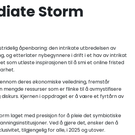
diate Storm
tridelig åpenbaring: den intrikate utbredelsen av
, og etterlater nybegynnere i drift i et hav av intrikat
som utløste inspirasjonen til å smi et online fristed
larhet.
 gjennom deres økonomiske veiledning, fremstår
 mengde ressurser som er flinke til å avmystifisere
ig diskurs. Kjernen i oppdraget er å være et fyrtårn av
form laget med presisjon for å pleie det symbiotiske
ningsinstitusjoner. Ved å gjøre det, ønsker den å
itet, tilgjengelig for alle, i 2025 og utover.