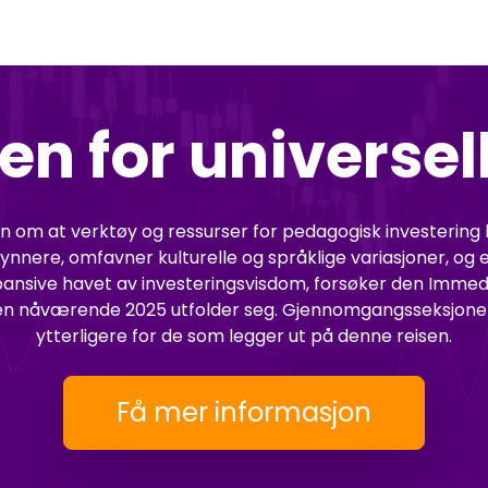
en for universel
 om at verktøy og ressurser for pedagogisk investering b
ynnere, omfavner kulturelle og språklige variasjoner, og
ansive havet av investeringsvisdom, forsøker den Immedia
m den nåværende 2025 utfolder seg. Gjennomgangsseksjon
ytterligere for de som legger ut på denne reisen.
Få mer informasjon