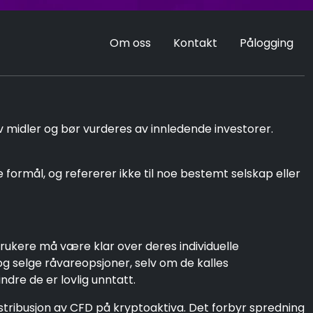
Om oss
Kontakt
Pålogging
v midler og bør vurderes av innledende investorer.
ormål, og refererer ikke til noe bestemt selskap eller
rukere må være klar over deres individuelle
og selge råvareopsjoner, selv om de kalles
dre de er lovlig unntatt.
istribusjon av CFD på kryptoaktiva. Det forbyr spredning