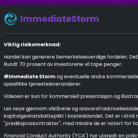
ImmediateStorm
Viktig risikomerknad:
Handel kan generere bemerkelsesverdige fordeler; Det in
Rundt 70 prosent av investorene vil tape penger.
#Immediate Storm
og eventuelle andre kommersielle 
spesifikke tjenesteleverandører.
Videoen er kun for kommersiell presentasjon og illustras
Les nøye gjennom vilkårene og ansvarsfraskrivelsesside
kapitalgevinstskatteplikt i bostedslandet. Det er i str
"prediksjonskontrakter", med mindre de er notert for ha
Financial Conduct Authority ('FCA') har utstedt en poli